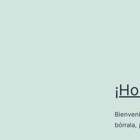
Saltar
al
contenido
¡Ho
Bienveni
bórrala,